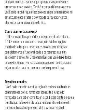
coletam, como as usamos e por que às vezes precisamos
armazenar esses cookies. Também compartilharemos como
você pode impedir que esses cookies sejam armazenados, no
entanto, isso pode fazer o downgrade ou 'quebrar' certos
elementos da funcionalidade do site.
Como usamos os cookies?
Utilizamos cookies por vários motivos, detalhados abaixo.
Infelizmente, na maioria dos casos, não existem opções
padrão do setor para desativar os cookies sem desativar
completamente a funcionalidade e os recursos que eles
adicionam a este site. É recomendável que você deixe todos
os cookies se não tiver certeza se precisa ou não deles, caso
sejam usados ​​para fornecer um serviço que você usa.
Desativar cookies
Você pode impedir a configuração de cookies ajustando as
configurações do seu navegador (consulte a Ajuda do
navegador para saber como fazer isso). Esteja ciente de que a
desativação de cookies afetará a funcionalidade deste e de
muitos outros sites que você visita. A desativação de