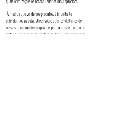
quais otimizações os nossos usuários mais apreciam.
À medida que vendemos produtos, é importante
entendermos as estatísticas sobre quantos visitantes de
nosso site realmente compram e, portanto, esse é o tipo de
dados que esses cookies rastrearão. Isso é importante para
você, pois significa que podemos fazer previsões de negócios
com precisão que nos permitem analisar nossos custos de
publicidade e produtos para garantir o melhor preço possível.
O serviço Google AdSense que usamos para veicular
publicidade usa um cookie DoubleClick para veicular
anúncios mais relevantes em toda a Web e limitar o número
de vezes que um determinado anúncio é exibido para você.
Para mais informações sobre o Google AdSense, consulte as
FAQs oficiais sobre privacidade do Google AdSense.