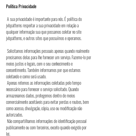
Política Privacidade
A sua privacidade é importante para nós. É política do
jvbpatterns respeitar a sua privacidade em relação a
qualquer informação sua que possamos coletar no site
jvbpatterns, e outros sites que possuímos e operamos.
Solicitamos informações pessoais apenas quando realmente
precisamos delas para lhe fornecer um serviço. Fazemo-lo por
meios justos e legais, com o seu conhecimento e
consentimento. Também informamos por que estamos
coletando e como será usado.
Apenas retemos as informações coletadas pelo tempo
necessário para fornecer o serviço solicitado. Quando
armazenamos dados, protegemos dentro de meios
comercialmente aceitáveis ​​para evitar perdas e roubos, bem
como acesso, divulgação, cópia, uso ou modificação não
autorizados.
Não compartilhamos informações de identificação pessoal
publicamente ou com terceiros, exceto quando exigido por
lei.