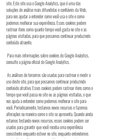
site. Este site usa o Google Analytics, que é uma das
soluções de análise mais difundidas e confiáveis ​​da Web,
para nos ajudar a entender como você usa o site e como
podemos melhorar sua experiência. Esses cookies podem
rastrear itens como quanto tempo você gasta no site e as
páginas visitadas, para que possamos continuar produzindo
conteúdo atraente.
Para mais informações sobre cookies do Google Analytics,
consulte a página oficial do Google Analytics.
As análises de terceiros são usadas para rastrear e medir o
uso deste site, para que possamos continuar produzindo
conteúdo atrativo. Esses cookies podem rastrear itens como o
tempo que você passa no site ou as páginas visitadas, o que
nos ajuda a entender como podemos melhorar o site para
você. Periodicamente, testamos novos recursos e fazemos
alterações na maneira como o site se apresenta. Quando ainda
estamos testando novos recursos, esses cookies podem ser
usados ​​para garantir que você receba uma experiência
consistente enquanto estiver no site, enquanto entendemos