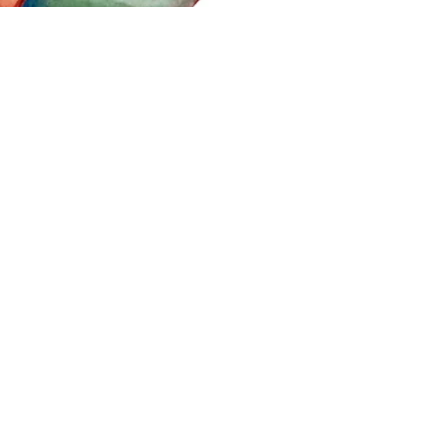
contato@jvbpattern
s.com